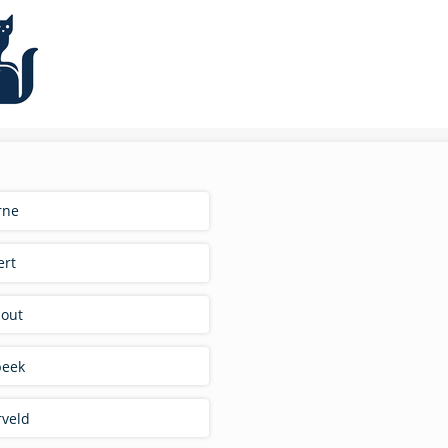
rne
ert
hout
beek
rveld