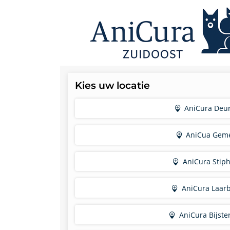
Kies uw locatie
AniCura Deu
AniCua Gem
AniCura Stip
AniCura Laar
AniCura Bijste