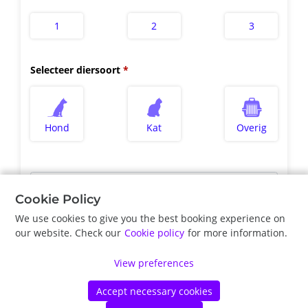
1
2
3
Selecteer diersoort
Hond
Kat
Overig
Selecteer type afspraak
*
Kort e-consult medisch advies - 15min
Cookie Policy
We use cookies to give you the best booking experience on
our website. Check our
Cookie policy
for more information.
Vorige
Volgende
View preferences
Accept necessary cookies
©
Vetstoria
2026
|
Privacy Policy
|
Cookie Policy