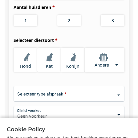
Aantal huisdieren
1
2
3
Selecteer diersoort
Andere
Hond
Kat
Konijn
Selecteer type afspraak
*
Clinici voorkeur
Geen voorkeur
Cookie Policy
We use cookies to give you the best booking experience on