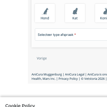
Hond
Kat
Koni
Selecteer type afspraak
*
Vorige
AniCura Muggenburg |
AniCura Legal | AniCura is o
Health, Mars Inc.
|
Privacy Policy
|
©
Vetstoria
2026
|
Cookie Policy