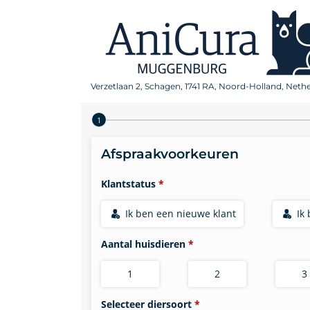
Verzetlaan 2, Schagen, 1741 RA, Noord-Holland, Neth
Step 1 of 4
Afspraakvoorkeuren
Klantstatus
Ik ben een nieuwe klant
Ik
Aantal huisdieren
1
2
3
Selecteer diersoort