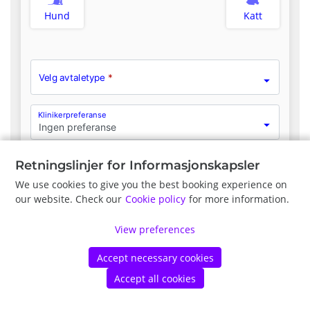
Hund
Katt
Velg avtaletype
*
Klinikerpreferanse
Ingen preferanse
Retningslinjer for Informasjonskapsler
We use cookies to give you the best booking experience on
Forrige
Neste
our website. Check our
Cookie policy
for more information.
View preferences
©
Vetstoria
2026
|
Retningslinjer for personvern
|
Retningslinjer
for informasjonskapsler
Accept necessary cookies
Accept all cookies