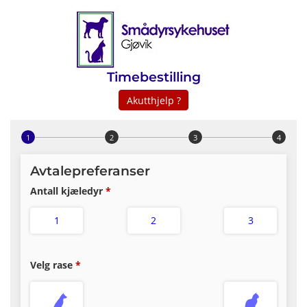
Timebestilling
Akutthjelp ?
Trinn 1 av 4
Avtalepreferanser
Antall kjæledyr
1
2
3
Velg rase