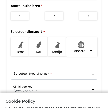
Aantal huisdieren
1
2
3
Selecteer diersoort
Andere
Hond
Kat
Konijn
Selecteer type afspraak
*
Clinici voorkeur
Geen voorkeur
Cookie Policy
We use cookies to give you the best booking experience on