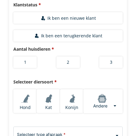
Klantstatus
Ik ben een nieuwe klant
Ik ben een terugkerende klant
Aantal huisdieren
1
2
3
Selecteer diersoort
Andere
Hond
Kat
Konijn
Selecteer type afspraak
*